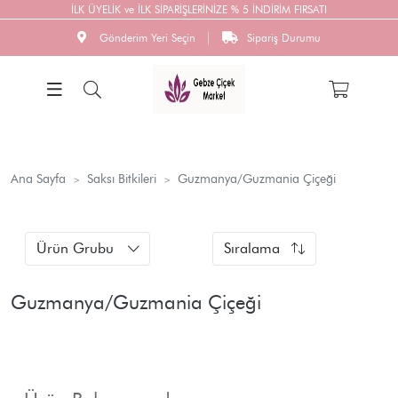
İLK ÜYELİK ve İLK SİPARİŞLERİNİZE % 5 İNDİRİM FIRSATI
Gönderim Yeri Seçin
Sipariş Durumu
Ana Sayfa
Saksı Bitkileri
Guzmanya/Guzmania Çiçeği
Ürün Grubu
Sıralama
Guzmanya/Guzmania Çiçeği