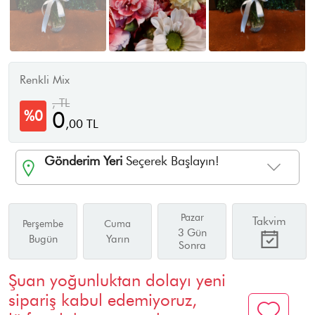
Renkli Mix
, TL
0
%0
,
00
TL
Gönderim Yeri
Seçerek Başlayın!
Pazar
Takvim
Perşembe
Cuma
3 Gün
Bugün
Yarın
Sonra
Şuan yoğunluktan dolayı yeni
sipariş kabul edemiyoruz,