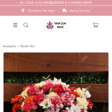
İLK ÜYELİK ve İLK SİPARİŞLERİNİZE % 5 İNDİRİM FIRSATI
Gönderim Yeri Seçin
Sipariş Durumu
Anasayfa
>
Renkli Mix