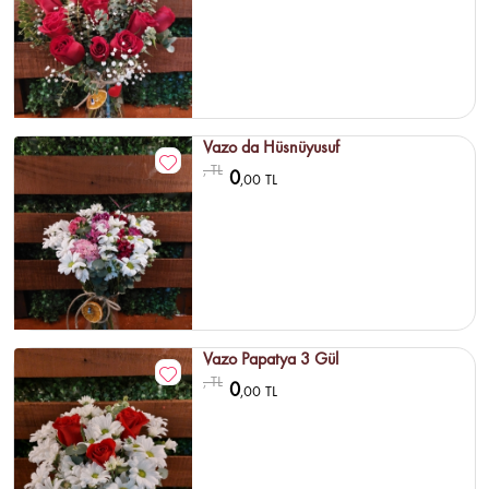
Vazo da Hüsnüyusuf
, TL
0
,00 TL
Vazo Papatya 3 Gül
, TL
0
,00 TL