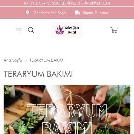
İLK ÜYELİK ve İLK SİPARİŞLERİNİZE % 5 İNDİRİM FIRSATI
Gönderim Yeri Seçin
Sipariş Durumu
Ana Sayfa
TERARYUM BAKIMI
TERARYUM BAKIMI